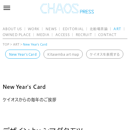
toggle
navigation
ABOUT US
｜
WORK
｜
NEWS
｜
EDITORIAL
｜
北船場茶論
｜
ART
｜
OWNED PLACE
｜
MEDIA
｜
ACCESS
｜
RECRUIT
｜
CONTACT
TOP
>
ART
>
New Year's Card
New Year's Card
Kitasemba art map
ケイオスを表現する
New Year's Card
ケイオスからの毎年のご挨拶