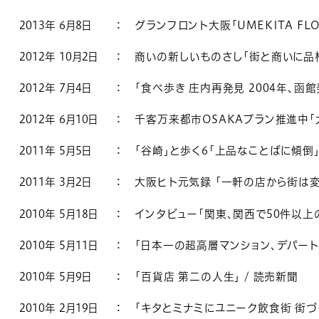
2013年 6月8日
：
グランフロント大阪「UMEKITA FL
2012年 10月2日
：
商いの新しいものさし「街と商いに品格
2012年 7月4日
：
「食べ歩き 庄内再発見 2004年、函館
2012年 6月10日
：
千客万来都市OSAKAプラン推進中「
2011年 5月5日
：
「谷崎」と歩く6「上品なことばに傾倒」
2011年 3月2日
：
大阪ヒト元気録 「一軒の店から街は変
2010年 5月18日
：
インタビュー「関東、関西で50件以上
2010年 5月11日
：
「日本一の超高層マンション、デパート
2010年 5月9日
：
「百貨店 第二の人生」 / 読売新聞
2010年 2月19日
：
「キタとミナミにユニーク飲食街 街づ