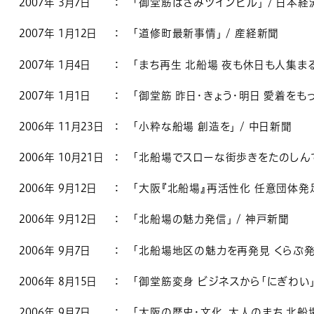
2007年 3月7日
：
「御堂筋はさみツインビル」 / 日本経
2007年 1月12日
：
「道修町最新事情」 / 産経新聞
2007年 1月4日
：
「まち再生 北船場 夜も休日も人集まる
2007年 1月1日
：
「御堂筋 昨日・きょう・明日 愛着をもっ
2006年 11月23日
：
「小粋な船場 創造を」 / 中日新聞
2006年 10月21日
：
「北船場でスローな街歩きをたのしんで
2006年 9月12日
：
「大阪『北船場』再活性化 任意団体発足
2006年 9月12日
：
「北船場の魅力発信」 / 神戸新聞
2006年 9月7日
：
「北船場地区の魅力を再発見 くらぶ発足
2006年 8月15日
：
「御堂筋変身 ビジネスから「にぎわい」
2006年 9月7日
：
「大阪の歴史・文化、大人のまち 北船場