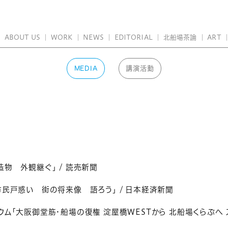
ABOUT US
｜
WORK
｜
NEWS
｜
EDITORIAL
｜
北船場茶論
｜
ART
MEDIA
講演活動
物 外観継ぐ」 / 読売新聞
民戸惑い 街の将来像 語ろう」 / 日本経済新聞
ム「大阪御堂筋・船場の復権 淀屋橋WESTから 北船場くらぶへ