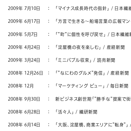
2009年 7月10日
：
「マイナス成長時代の指針」 / 日本繊
2009年 6月17日
：
「方言で生きる～船場言葉の広報マン～
2009年 5月7日
：
「”町”に個性を呼び戻せ」 / 日本繊
2009年 4月24日
：
「淀屋橋の夜を楽しむ」 / 産経新聞
2009年 3月24日
：
「ミニバブル収束」 / 読売新聞
2008年 12月26日
：
「”なにわのグルメ”発信」 / 産経新聞
2008年 12月
：
「マーケティング ビュー」 / 毎日新聞
2008年 9月30日
：
新ビジネス創世期「”勝手な”提案で街に
2008年 6月28日
：
「活々人」 / 繊研新聞
2008年 6月14日
：
「大阪、淀屋橋、商業エリアに”転身”」 