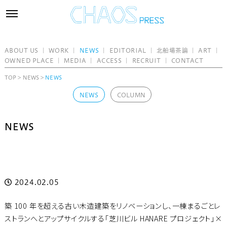
toggle
navigation
ABOUT US
｜
WORK
｜
NEWS
｜
EDITORIAL
｜
北船場茶論
｜
ART
｜
OWNED PLACE
｜
MEDIA
｜
ACCESS
｜
RECRUIT
｜
CONTACT
TOP
>
NEWS
>
NEWS
NEWS
COLUMN
NEWS
2024.02.05
築 100 年を超える古い木造建築をリノベーションし、一棟まるごとレ
ストランへとアップサイクルする「芝川ビル HANARE プロジェクト」×